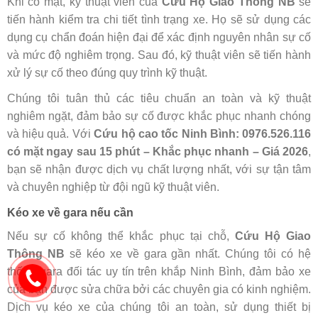
Khi có mặt, kỹ thuật viên của
Cứu Hộ Giao Thông NB
sẽ
tiến hành kiểm tra chi tiết tình trạng xe. Họ sẽ sử dụng các
dụng cụ chẩn đoán hiện đại để xác định nguyên nhân sự cố
và mức độ nghiêm trọng. Sau đó, kỹ thuật viên sẽ tiến hành
xử lý sự cố theo đúng quy trình kỹ thuật.
Chúng tôi tuân thủ các tiêu chuẩn an toàn và kỹ thuật
nghiêm ngặt, đảm bảo sự cố được khắc phục nhanh chóng
và hiệu quả. Với
Cứu hộ cao tốc Ninh Bình: 0976.526.116
có mặt ngay sau 15 phút – Khắc phục nhanh – Giá 2026
,
bạn sẽ nhận được dịch vụ chất lượng nhất, với sự tận tâm
và chuyên nghiệp từ đội ngũ kỹ thuật viên.
Kéo xe về gara nếu cần
Nếu sự cố không thể khắc phục tại chỗ,
Cứu Hộ Giao
Thông NB
sẽ kéo xe về gara gần nhất. Chúng tôi có hệ
thống gara đối tác uy tín trên khắp Ninh Bình, đảm bảo xe
của bạn được sửa chữa bởi các chuyên gia có kinh nghiệm.
Dịch vụ kéo xe của chúng tôi an toàn, sử dụng thiết bị