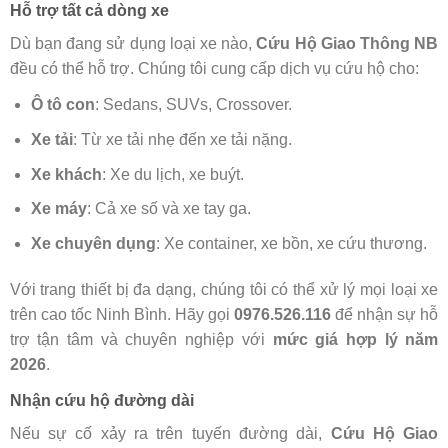
Hỗ trợ tất cả dòng xe
Dù bạn đang sử dụng loại xe nào,
Cứu Hộ Giao Thông NB
đều có thể hỗ trợ. Chúng tôi cung cấp dịch vụ cứu hộ cho:
Ô tô con
: Sedans, SUVs, Crossover.
Xe tải
: Từ xe tải nhẹ đến xe tải nặng.
Xe khách
: Xe du lịch, xe buýt.
Xe máy
: Cả xe số và xe tay ga.
Xe chuyên dụng
: Xe container, xe bồn, xe cứu thương.
Với trang thiết bị đa dạng, chúng tôi có thể xử lý mọi loại xe
trên cao tốc Ninh Bình. Hãy gọi
0976.526.116
để nhận sự hỗ
trợ tận tâm và chuyên nghiệp với
mức giá hợp lý năm
2026
.
Nhận cứu hộ đường dài
Nếu sự cố xảy ra trên tuyến đường dài,
Cứu Hộ Giao