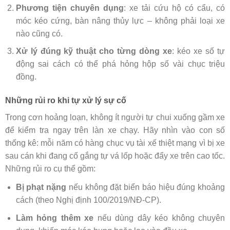
Phương tiện chuyên dụng
: xe tải cứu hộ có cẩu, có
móc kéo cứng, bàn nâng thủy lực – không phải loại xe
nào cũng có.
Xử lý đúng kỹ thuật cho từng dòng xe
: kéo xe số tự
động sai cách có thể phá hỏng hộp số vài chục triệu
đồng.
Những rủi ro khi tự xử lý sự cố
Trong cơn hoảng loạn, không ít người tự chui xuống gầm xe
để kiểm tra ngay trên làn xe chạy. Hãy nhìn vào con số
thống kê: mỗi năm có hàng chục vụ tài xế thiệt mạng vì bị xe
sau cán khi đang cố gắng tự vá lốp hoặc đẩy xe trên cao tốc.
Những rủi ro cụ thể gồm:
Bị phạt nặng
nếu không đặt biển báo hiệu đúng khoảng
cách (theo Nghị định 100/2019/NĐ-CP).
Làm hỏng thêm xe
nếu dùng dây kéo không chuyên