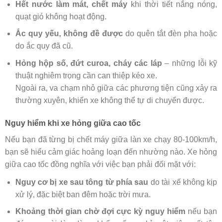
Hết nước làm mát, chết máy
khi thời tiết nắng nóng,
quạt gió không hoạt động.
Ắc quy yếu, không đề được
do quên tắt đèn pha hoặc
do ắc quy đã cũ.
Hỏng hộp số, đứt curoa, cháy các láp
– những lỗi kỹ
thuật nghiêm trọng cần can thiệp kéo xe.
Ngoài ra, va chạm nhỏ giữa các phương tiện cũng xảy ra
thường xuyên, khiến xe không thể tự di chuyển được.
Nguy hiểm khi xe hỏng giữa cao tốc
Nếu bạn đã từng bị chết máy giữa làn xe chạy 80-100km/h,
bạn sẽ hiểu cảm giác hoảng loạn đến nhường nào. Xe hỏng
giữa cao tốc đồng nghĩa với việc bạn phải đối mặt với:
Nguy cơ bị xe sau tông từ phía sau
do tài xế không kịp
xử lý, đặc biệt ban đêm hoặc trời mưa.
Khoảng thời gian chờ đợi cực kỳ nguy hiểm
nếu bạn