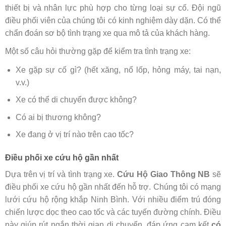
thiết bị và nhân lực phù hợp cho từng loại sự cố. Đội ngũ
điều phối viên của chúng tôi có kinh nghiệm dày dặn. Có thể
chẩn đoán sơ bộ tình trạng xe qua mô tả của khách hàng.
Một số câu hỏi thường gặp để kiểm tra tình trạng xe:
Xe gặp sự cố gì? (hết xăng, nổ lốp, hỏng máy, tai nạn,
v.v.)
Xe có thể di chuyển được không?
Có ai bị thương không?
Xe đang ở vị trí nào trên cao tốc?
Điều phối xe cứu hộ gần nhất
Dựa trên vị trí và tình trạng xe.
Cứu Hộ Giao Thông NB
sẽ
điều phối xe cứu hộ gần nhất đến hỗ trợ. Chúng tôi có mạng
lưới cứu hộ rộng khắp Ninh Bình. Với nhiều điểm trú đóng
chiến lược dọc theo cao tốc và các tuyến đường chính. Điều
này giúp rút ngắn thời gian di chuyển, đáp ứng cam kết
có