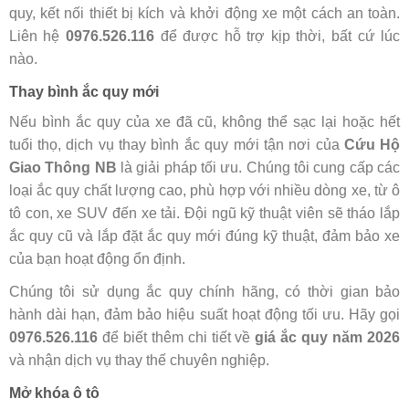
quy, kết nối thiết bị kích và khởi động xe một cách an toàn.
Liên hệ
0976.526.116
để được hỗ trợ kịp thời, bất cứ lúc
nào.
Thay bình ắc quy mới
Nếu bình ắc quy của xe đã cũ, không thể sạc lại hoặc hết
tuổi thọ, dịch vụ thay bình ắc quy mới tận nơi của
Cứu Hộ
Giao Thông NB
là giải pháp tối ưu. Chúng tôi cung cấp các
loại ắc quy chất lượng cao, phù hợp với nhiều dòng xe, từ ô
tô con, xe SUV đến xe tải. Đội ngũ kỹ thuật viên sẽ tháo lắp
ắc quy cũ và lắp đặt ắc quy mới đúng kỹ thuật, đảm bảo xe
của bạn hoạt động ổn định.
Chúng tôi sử dụng ắc quy chính hãng, có thời gian bảo
hành dài hạn, đảm bảo hiệu suất hoạt động tối ưu. Hãy gọi
0976.526.116
để biết thêm chi tiết về
giá ắc quy năm 2026
và nhận dịch vụ thay thế chuyên nghiệp.
Mở khóa ô tô