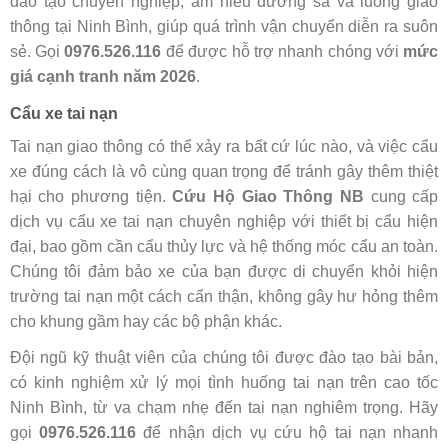
đào tạo chuyên nghiệp, am hiểu đường sá và luồng giao
thông tại Ninh Bình, giúp quá trình vận chuyển diễn ra suôn
sẻ. Gọi
0976.526.116
để được hỗ trợ nhanh chóng với
mức
giá cạnh tranh năm 2026
.
Cẩu xe tai nạn
Tai nạn giao thông có thể xảy ra bất cứ lúc nào, và việc cẩu
xe đúng cách là vô cùng quan trọng để tránh gây thêm thiệt
hại cho phương tiện.
Cứu Hộ Giao Thông NB
cung cấp
dịch vụ cẩu xe tai nạn chuyên nghiệp với thiết bị cẩu hiện
đại, bao gồm cần cẩu thủy lực và hệ thống móc cẩu an toàn.
Chúng tôi đảm bảo xe của bạn được di chuyển khỏi hiện
trường tai nạn một cách cẩn thận, không gây hư hỏng thêm
cho khung gầm hay các bộ phận khác.
Đội ngũ kỹ thuật viên của chúng tôi được đào tạo bài bản,
có kinh nghiệm xử lý mọi tình huống tai nạn trên cao tốc
Ninh Bình, từ va chạm nhẹ đến tai nạn nghiêm trọng. Hãy
gọi
0976.526.116
để nhận dịch vụ cứu hộ tai nạn nhanh