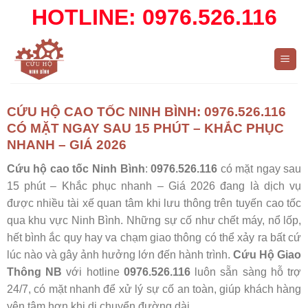
Skip
HOTLINE: 0976.526.116
to
content
CỨU HỘ CAO TỐC NINH BÌNH: 0976.526.116
CÓ MẶT NGAY SAU 15 PHÚT – KHẮC PHỤC
NHANH – GIÁ 2026
Cứu hộ cao tốc Ninh Bình
:
0976.526.116
có mặt ngay sau
15 phút – Khắc phục nhanh – Giá 2026 đang là dịch vụ
được nhiều tài xế quan tâm khi lưu thông trên tuyến cao tốc
qua khu vực Ninh Bình. Những sự cố như chết máy, nổ lốp,
hết bình ắc quy hay va chạm giao thông có thể xảy ra bất cứ
lúc nào và gây ảnh hưởng lớn đến hành trình.
Cứu Hộ Giao
Thông NB
với hotline
0976.526.116
luôn sẵn sàng hỗ trợ
24/7, có mặt nhanh để xử lý sự cố an toàn, giúp khách hàng
yên tâm hơn khi di chuyển đường dài.