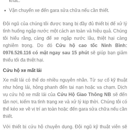
khác.
Vận chuyển xe đến gara sửa chữa nếu cần thiết.
Đội ngũ của chúng tôi được trang bị đầy đủ thiết bị để xử lý
tình huống ngập nước một cách an toàn và hiệu quả. Chúng
tôi hiểu rằng, càng để xe ngập nước lâu, thiệt hại càng
nghiêm trọng. Do đó
Cứu hộ cao tốc Ninh Bình:
0976.526.116 có mặt ngay sau 15 phút
sẽ giúp bạn giảm
thiểu tối đa thiệt hại.
Cứu hộ xe mất lái
Xe mất lái có thể do nhiều nguyên nhân. Từ sự cố kỹ thuật
như hỏng lái, hỏng phanh đến tai nạn hoặc va chạm. Dịch
vụ cứu hộ xe mất lái của
Cứu Hộ Giao Thông NB
sẽ đến
tận nơi, kiểm tra tình trạng xe và xử lý kịp thời. Chúng tôi có
thể kéo xe về vị trí an toàn hoặc đến gara sửa chữa nếu cần
thiết.
Với thiết bị cứu hộ chuyên dụng. Đội ngũ kỹ thuật viên sẽ