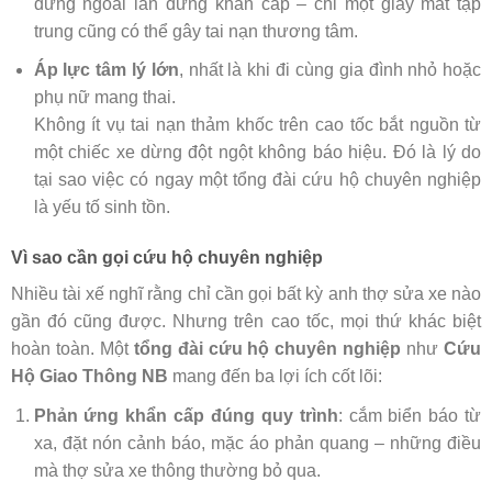
đứng ngoài làn dừng khẩn cấp – chỉ một giây mất tập
trung cũng có thể gây tai nạn thương tâm.
Áp lực tâm lý lớn
, nhất là khi đi cùng gia đình nhỏ hoặc
phụ nữ mang thai.
Không ít vụ tai nạn thảm khốc trên cao tốc bắt nguồn từ
một chiếc xe dừng đột ngột không báo hiệu. Đó là lý do
tại sao việc có ngay một tổng đài cứu hộ chuyên nghiệp
là yếu tố sinh tồn.
Vì sao cần gọi cứu hộ chuyên nghiệp
Nhiều tài xế nghĩ rằng chỉ cần gọi bất kỳ anh thợ sửa xe nào
gần đó cũng được. Nhưng trên cao tốc, mọi thứ khác biệt
hoàn toàn. Một
tổng đài cứu hộ chuyên nghiệp
như
Cứu
Hộ Giao Thông NB
mang đến ba lợi ích cốt lõi:
Phản ứng khẩn cấp đúng quy trình
: cắm biển báo từ
xa, đặt nón cảnh báo, mặc áo phản quang – những điều
mà thợ sửa xe thông thường bỏ qua.