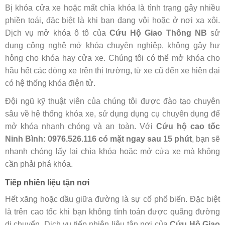
Bị khóa cửa xe hoặc mất chìa khóa là tình trạng gây nhiều
phiền toái, đặc biệt là khi bạn đang vội hoặc ở nơi xa xôi.
Dịch vụ mở khóa ô tô của
Cứu Hộ Giao Thông NB
sử
dụng công nghệ mở khóa chuyên nghiệp, không gây hư
hỏng cho khóa hay cửa xe. Chúng tôi có thể mở khóa cho
hầu hết các dòng xe trên thị trường, từ xe cũ đến xe hiện đại
có hệ thống khóa điện tử.
Đội ngũ kỹ thuật viên của chúng tôi được đào tạo chuyên
sâu về hệ thống khóa xe, sử dụng dụng cụ chuyên dụng để
mở khóa nhanh chóng và an toàn. Với
Cứu hộ cao tốc
Ninh Bình: 0976.526.116 có mặt ngay sau 15 phút
, bạn sẽ
nhanh chóng lấy lại chìa khóa hoặc mở cửa xe mà không
cần phải phá khóa.
Tiếp nhiên liệu tận nơi
Hết xăng hoặc dầu giữa đường là sự cố phổ biến. Đặc biệt
là trên cao tốc khi bạn không tính toán được quãng đường
di chuyển. Dịch vụ tiếp nhiên liệu tận nơi của
Cứu Hộ Giao