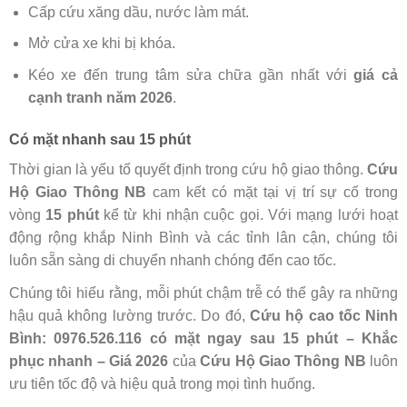
Cấp cứu xăng dầu, nước làm mát.
Mở cửa xe khi bị khóa.
Kéo xe đến trung tâm sửa chữa gần nhất với
giá cả
cạnh tranh năm 2026
.
Có mặt nhanh sau 15 phút
Thời gian là yếu tố quyết định trong cứu hộ giao thông.
Cứu
Hộ Giao Thông NB
cam kết có mặt tại vị trí sự cố trong
vòng
15 phút
kể từ khi nhận cuộc gọi. Với mạng lưới hoạt
động rộng khắp Ninh Bình và các tỉnh lân cận, chúng tôi
luôn sẵn sàng di chuyển nhanh chóng đến cao tốc.
Chúng tôi hiểu rằng, mỗi phút chậm trễ có thể gây ra những
hậu quả không lường trước. Do đó,
Cứu hộ cao tốc Ninh
Bình: 0976.526.116 có mặt ngay sau 15 phút – Khắc
phục nhanh – Giá 2026
của
Cứu Hộ Giao Thông NB
luôn
ưu tiên tốc độ và hiệu quả trong mọi tình huống.