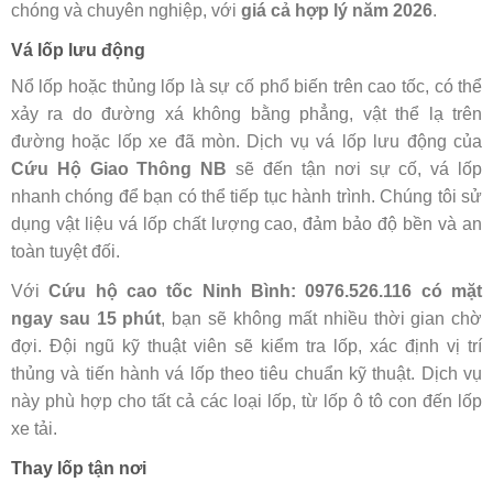
chóng và chuyên nghiệp, với
giá cả hợp lý năm 2026
.
Vá lốp lưu động
Nổ lốp hoặc thủng lốp là sự cố phổ biến trên cao tốc, có thể
xảy ra do đường xá không bằng phẳng, vật thể lạ trên
đường hoặc lốp xe đã mòn. Dịch vụ vá lốp lưu động của
Cứu Hộ Giao Thông NB
sẽ đến tận nơi sự cố, vá lốp
nhanh chóng để bạn có thể tiếp tục hành trình. Chúng tôi sử
dụng vật liệu vá lốp chất lượng cao, đảm bảo độ bền và an
toàn tuyệt đối.
Với
Cứu hộ cao tốc Ninh Bình: 0976.526.116 có mặt
ngay sau 15 phút
, bạn sẽ không mất nhiều thời gian chờ
đợi. Đội ngũ kỹ thuật viên sẽ kiểm tra lốp, xác định vị trí
thủng và tiến hành vá lốp theo tiêu chuẩn kỹ thuật. Dịch vụ
này phù hợp cho tất cả các loại lốp, từ lốp ô tô con đến lốp
xe tải.
Thay lốp tận nơi