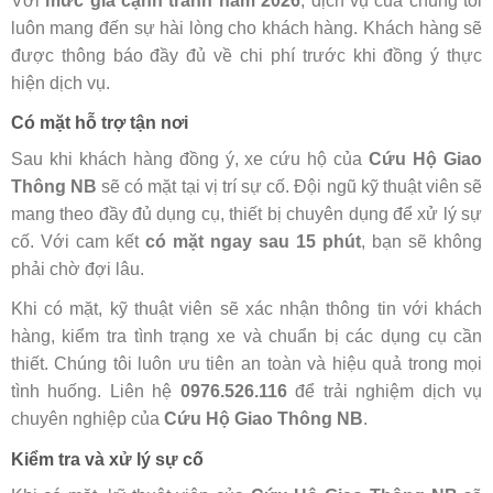
Với
mức giá cạnh tranh năm 2026
, dịch vụ của chúng tôi
luôn mang đến sự hài lòng cho khách hàng. Khách hàng sẽ
được thông báo đầy đủ về chi phí trước khi đồng ý thực
hiện dịch vụ.
Có mặt hỗ trợ tận nơi
Sau khi khách hàng đồng ý, xe cứu hộ của
Cứu Hộ Giao
Thông NB
sẽ có mặt tại vị trí sự cố. Đội ngũ kỹ thuật viên sẽ
mang theo đầy đủ dụng cụ, thiết bị chuyên dụng để xử lý sự
cố. Với cam kết
có mặt ngay sau 15 phút
, bạn sẽ không
phải chờ đợi lâu.
Khi có mặt, kỹ thuật viên sẽ xác nhận thông tin với khách
hàng, kiểm tra tình trạng xe và chuẩn bị các dụng cụ cần
thiết. Chúng tôi luôn ưu tiên an toàn và hiệu quả trong mọi
tình huống. Liên hệ
0976.526.116
để trải nghiệm dịch vụ
chuyên nghiệp của
Cứu Hộ Giao Thông NB
.
Kiểm tra và xử lý sự cố