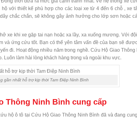
. Đồng thời đưa ra mức giá cạnh tranh nhất. Về hệ thống xe cứ
ộ với thiết kế phù hợp cho các loại xe từ 4 đến 6 chỗ , xe tả
 dây chắc chắn, sẽ không gây ảnh hưởng cho lớp sơn hoặc c
hở xe khi xe gặp tai nạn hoặc xa lầy, xa xuống mương. Với độ
m và ứng cứu tốt. Bạn có thể yên tâm vấn đề của bạn sẽ được
chuyến đi. Hoạt động nhiều năm trong nghề. Cứu Hộ Giao Thông
o. Luôn làm hài lòng khách hàng trong và ngoài khu vực.
g gần nhất hỗ trợ kịp thời Tam Điệp Ninh Bình
o Thông Ninh Bình cung cấp
ứu hộ ô tô tại Cứu Hộ Giao Thông Ninh Bình đã và đang cun