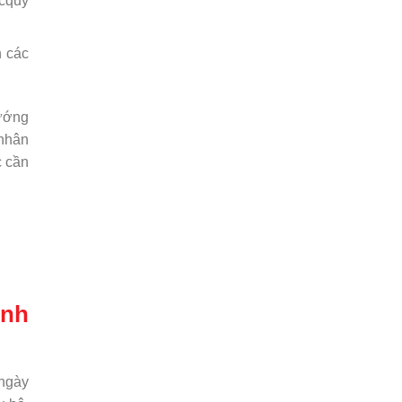
acquy
n các
hướng
 nhân
c cần
inh
 ngày