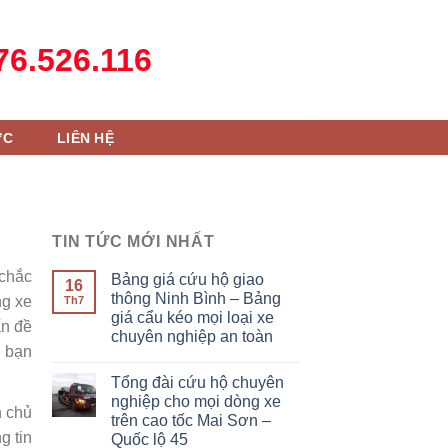
6.526.116
ỨC
LIÊN HỆ
TIN TỨC MỚI NHẤT
 chắc
Bảng giá cứu hộ giao
16
thông Ninh Bình – Bảng
ng xe
Th7
giá cẩu kéo mọi loại xe
ấn đề
chuyên nghiệp an toàn
c bạn
Tổng đài cứu hộ chuyên
nghiệp cho mọi dòng xe
n chủ
trên cao tốc Mai Sơn –
g tin
Quốc lộ 45