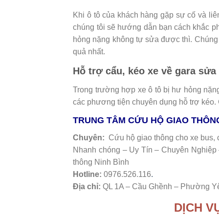
Khi ô tô của khách hàng gặp sự cố và li
chúng tôi sẽ hướng dẫn bạn cách khắc ph
hỏng nặng không tự sửa được thì. Chúng t
quả nhất.
Hỗ trợ cẩu, kéo xe về gara sửa
Trong trường hợp xe ô tô bị hư hỏng nặn
các phương tiện chuyên dụng hỗ trợ kéo.
TRUNG TÂM CỨU HỘ GIAO THÔNG
Chuyên:
Cứu hộ giao thông cho xe bus, c
Nhanh chóng – Uy Tín – Chuyên Nghiệp – 
thông Ninh Bình
Hotline:
0976.526.116
.
Địa chỉ:
QL 1A – Cầu Ghềnh – Phường Yên
DỊCH V