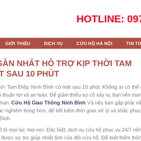
HOTLINE: 097
GIỚI THIỆU
DỊCH VỤ
CỨU HỘ HÀ NỘI
TIN T
ẦN NHẤT HỖ TRỢ KỊP THỜI TAM
T SAU 10 PHÚT
hời Tam Điệp Ninh Bình có mặt sau 10 phút. Không ai có thể
thuận lợi và an toàn. Để giảm thiểu sự cố xảy ra, bạn nên ma
 hạn.
Cứu Hộ Giao Thông Ninh Bình
Và nếu bạn gặp phải v
c nghiêm trọng hơn, để tiết kiệm thời gian xử lý và khắc phụ
Bình.
 tô mọi lúc mọi nơi. Đặc biệt, dịch vụ cứu hộ phục vụ 24/7 nê
 được sự trợ giúp nhiệt tình của đội cứu hộ. Để biết thêm thôn