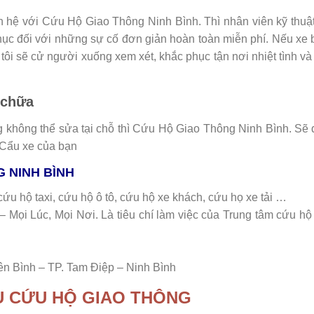
ên hệ với Cứu Hộ Giao Thông Ninh Bình. Thì nhân viên kỹ thuậ
ục đối với những sự cố đơn giản hoàn toàn miễn phí. Nếu xe 
ôi sẽ cử người xuống xem xét, khắc phục tận nơi nhiệt tình và
 chữa
g không thể sửa tại chỗ thì Cứu Hộ Giao Thông Ninh Bình. Sẽ
 Cẩu xe của bạn
 NINH BÌNH
ứu hộ taxi, cứu hộ ô tô, cứu hộ xe khách, cứu họ xe tải …
Mọi Lúc, Mọi Nơi. Là tiêu chí làm việc của Trung tâm cứu hộ
 Bình – TP. Tam Điệp – Ninh Bình
Ụ CỨU HỘ GIAO THÔNG