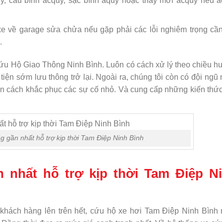
uy, câu bình acquy, sạc bình aquy hoặc thay mới acquy nếu 
xe về garage sửa chửa nếu gặp phải các lỗi nghiêm trọng cầ
.
ứu Hộ Giao Thông Ninh Bình. Luôn có cách xử lý theo chiều 
iện sớm lưu thông trở lại. Ngoài ra, chúng tôi còn có đội ngũ
dẫn cách khắc phục các sự cố nhỏ. Và cung cấp những kiến thứ
g gần nhất hỗ trợ kịp thời Tam Điệp Ninh Bình
 nhất hỗ trợ kịp thời Tam Điệp N
khách hàng lên trên hết, cứu hộ xe hơi Tam Điệp Ninh Bình