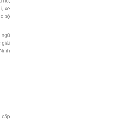
u hộ,
i, xe
ác bộ
i ngũ
 giải
 Ninh
g cấp