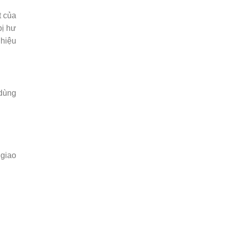
t của
bị hư
 hiệu
 dùng
 giao