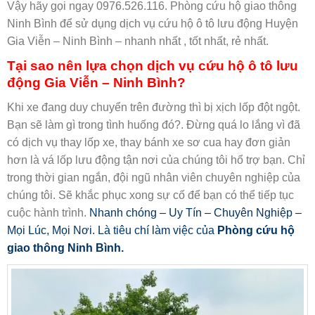
Vậy hãy gọi ngay 0976.526.116. Phòng cứu hộ giao thông
Ninh Bình để sử dụng dịch vụ cứu hộ ô tô lưu động Huyện
Gia Viễn – Ninh Bình – nhanh nhất , tốt nhất, rẻ nhất.
Tại sao nên lựa chọn d
ịch
vụ
cứu hộ
ô tô lưu
động
Gia Viễn – Ninh Bình?
Khi xe đang duy chuyển trên đường thì bị xịch lốp đột ngột.
Bạn sẽ làm gì trong tình huống đó?. Đừng quá lo lắng vì đã
có dịch vụ thay lốp xe, thay bánh xe sơ cua hay đơn giản
hơn là vá lốp lưu động tận nơi của chúng tôi hổ trợ bạn. Chỉ
trong thời gian ngắn, đội ngũ nhân viên chuyên nghiệp của
chúng tôi. Sẽ khắc phục xong sự cố để bạn có thể tiếp tục
cuộc hành trình.
Nhanh chóng – Uy Tín – Chuyên Nghiệp –
Mọi Lúc, Mọi Nơi. Là tiêu chí làm việc của
Phòng cứu hộ
giao thông Ninh Bình.